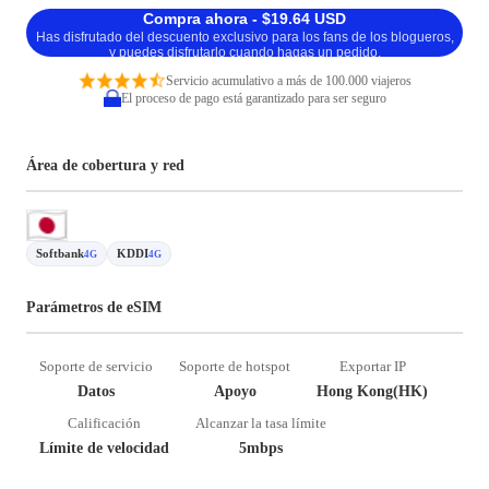
Compra ahora - $19.64 USD
Has disfrutado del descuento exclusivo para los fans de los blogueros,
y puedes disfrutarlo cuando hagas un pedido.
Servicio acumulativo a más de 100.000 viajeros
El proceso de pago está garantizado para ser seguro
Área de cobertura y red
Softbank
KDDI
4G
4G
Parámetros de eSIM
Soporte de servicio
Soporte de hotspot
Exportar IP
Datos
Apoyo
Hong Kong(HK)
Calificación
Alcanzar la tasa límite
Límite de velocidad
5mbps