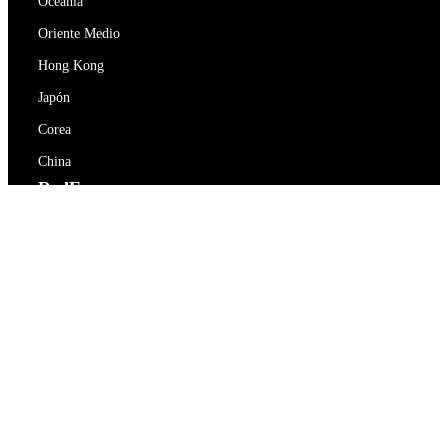
Oceanía
Oriente Medio
Hong Kong
Japón
Corea
China
RedEx
Sobre nosotros
Blog
Política de privacidad
Términos De Servicio
Contacte con nosotros
support@redex.vip
Ayuda