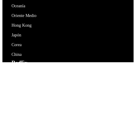
Oceanía
Oriente Medio
Hong Kong
Japón
Corea
China
RedEx
Sobre nosotros
Blog
Política de privacidad
Términos De Servicio
Contacte con nosotros
support@redex.vip