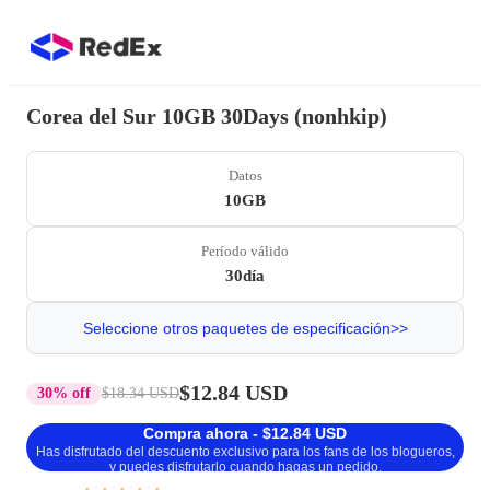
Corea del Sur 10GB 30Days (nonhkip)
Datos
10GB
Período válido
30día
Seleccione otros paquetes de especificación>>
$12.84 USD
30% off
$18.34 USD
Compra ahora - $12.84 USD
Has disfrutado del descuento exclusivo para los fans de los blogueros,
y puedes disfrutarlo cuando hagas un pedido.