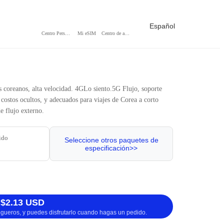
Español
Centro Personal
Mi eSIM
Centro de ayuda
 coreanos, alta velocidad. 4GLo siento.5G Flujo, soporte
n costos ocultos, y adecuados para viajes de Corea a corto
e flujo externo.
ido
Seleccione otros paquetes de
especificación>>
 $2.13 USD
logueros, y puedes disfrutarlo cuando hagas un pedido.