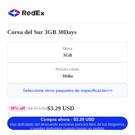
Corea del Sur 3GB 30Days
Datos
3GB
Período válido
30día
Seleccione otros paquetes de especificación>>
$3.29 USD
30% off
$4.70 USD
Compra ahora - $3.29 USD
Has disfrutado del descuento exclusivo para los fans de los blogueros,
y puedes disfrutarlo cuando hagas un pedido.