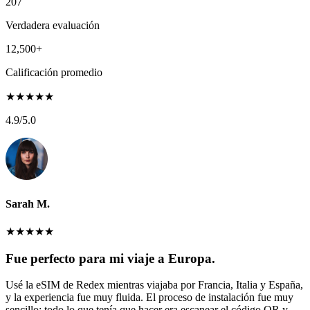
207
Verdadera evaluación
12,500+
Calificación promedio
★
★
★
★
★
4.9
/5.0
Sarah M.
★
★
★
★
★
Fue perfecto para mi viaje a Europa.
Usé la eSIM de Redex mientras viajaba por Francia, Italia y España,
y la experiencia fue muy fluida. El proceso de instalación fue muy
sencillo: todo lo que tenía que hacer era escanear el código QR y