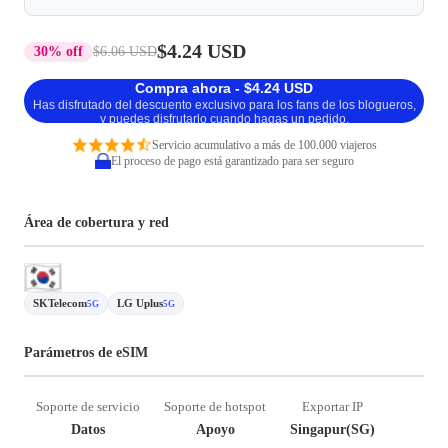
$4.24 USD
30% off
$6.06 USD
Compra ahora - $4.24 USD
Has disfrutado del descuento exclusivo para los fans de los blogueros,
y puedes disfrutarlo cuando hagas un pedido.
Servicio acumulativo a más de 100.000 viajeros
El proceso de pago está garantizado para ser seguro
Área de cobertura y red
SKTelecom
LG Uplus
5G
5G
Parámetros de eSIM
Soporte de servicio
Soporte de hotspot
Exportar IP
Datos
Apoyo
Singapur(SG)