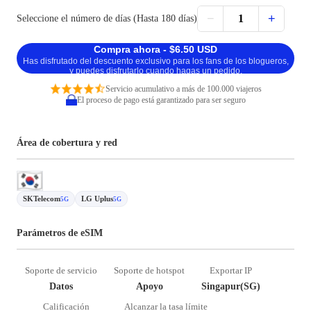
−
+
1
Seleccione el número de días (Hasta 180 días)
Compra ahora - $6.50 USD
Has disfrutado del descuento exclusivo para los fans de los blogueros,
y puedes disfrutarlo cuando hagas un pedido.
Servicio acumulativo a más de 100.000 viajeros
El proceso de pago está garantizado para ser seguro
Área de cobertura y red
SKTelecom
LG Uplus
5G
5G
Parámetros de eSIM
Soporte de servicio
Soporte de hotspot
Exportar IP
Datos
Apoyo
Singapur(SG)
Calificación
Alcanzar la tasa límite