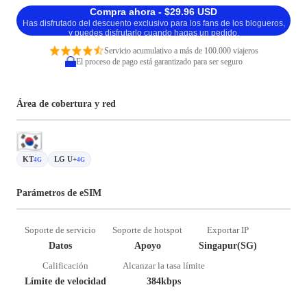
Compra ahora - $29.96 USD
Has disfrutado del descuento exclusivo para los fans de los blogueros,
y puedes disfrutarlo cuando hagas un pedido.
Servicio acumulativo a más de 100.000 viajeros
El proceso de pago está garantizado para ser seguro
Área de cobertura y red
KT
LG U+
4G
4G
Parámetros de eSIM
Soporte de servicio
Soporte de hotspot
Exportar IP
Datos
Apoyo
Singapur(SG)
Calificación
Alcanzar la tasa límite
Límite de velocidad
384kbps