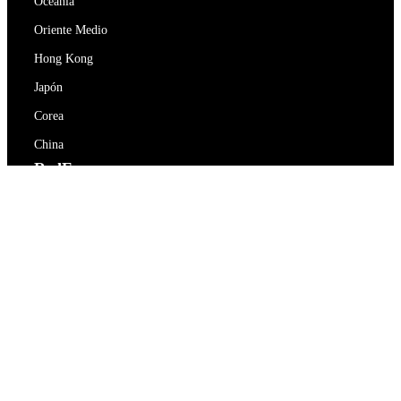
Oceanía
Oriente Medio
Hong Kong
Japón
Corea
China
RedEx
Sobre nosotros
Blog
Política de privacidad
Términos De Servicio
Contacte con nosotros
support@redex.vip
Ayuda