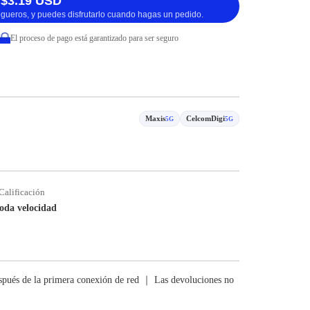
 $3.19 USD
logueros, y puedes disfrutarlo cuando hagas un pedido.
El proceso de pago está garantizado para ser seguro
Maxis
CelcomDigi
5G
5G
Calificación
oda velocidad
pués de la primera conexión de red ｜ Las devoluciones no