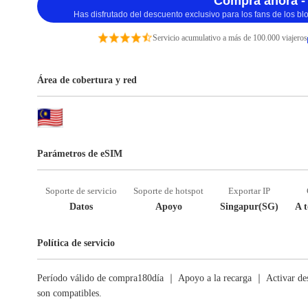
Compra ahora -
Has disfrutado del descuento exclusivo para los fans de los b
Servicio acumulativo a más de 100.000 viajeros
Área de cobertura y red
Parámetros de eSIM
Soporte de servicio
Soporte de hotspot
Exportar IP
Datos
Apoyo
Singapur(SG)
A t
Política de servicio
Período válido de compra180día ｜ Apoyo a la recarga ｜ Activar des
son compatibles.