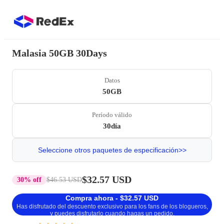
Malasia 50GB 30Days
Datos
50GB
Período válido
30día
Seleccione otros paquetes de especificación>>
$32.57 USD
30% off
$46.53 USD
Compra ahora - $32.57 USD
Has disfrutado del descuento exclusivo para los fans de los blogueros,
y puedes disfrutarlo cuando hagas un pedido.