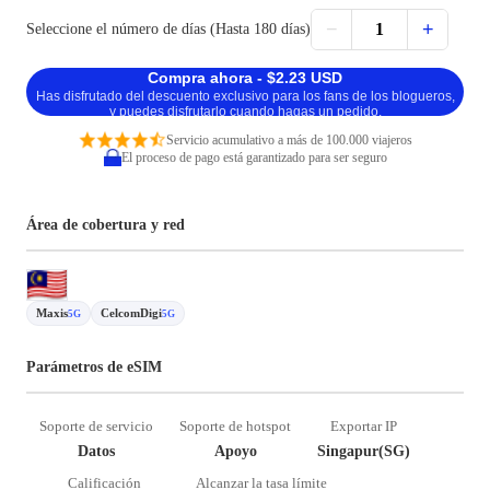
−
+
1
Seleccione el número de días (Hasta 180 días)
Compra ahora - $2.23 USD
Has disfrutado del descuento exclusivo para los fans de los blogueros,
y puedes disfrutarlo cuando hagas un pedido.
Servicio acumulativo a más de 100.000 viajeros
El proceso de pago está garantizado para ser seguro
Área de cobertura y red
Maxis
CelcomDigi
5G
5G
Parámetros de eSIM
Soporte de servicio
Soporte de hotspot
Exportar IP
Datos
Apoyo
Singapur(SG)
Calificación
Alcanzar la tasa límite