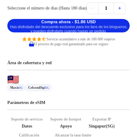
−
+
1
Seleccione el número de días (Hasta 180 días)
Compra ahora - $1.86 USD
Has disfrutado del descuento exclusivo para los fans de los blogueros,
y puedes disfrutarlo cuando hagas un pedido.
Servicio acumulativo a más de 100.000 viajeros
El proceso de pago está garantizado para ser seguro
Área de cobertura y red
Maxis
CelcomDigi
5G
5G
Parámetros de eSIM
Soporte de servicio
Soporte de hotspot
Exportar IP
Datos
Apoyo
Singapur(SG)
Calificación
Alcanzar la tasa límite