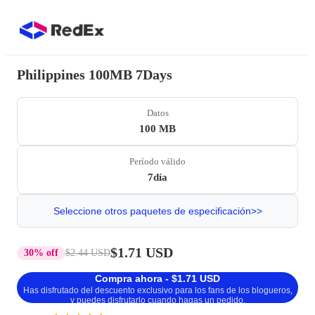
Philippines 100MB 7Days
Datos
100 MB
Período válido
7día
Seleccione otros paquetes de especificación>>
$1.71 USD
30% off
$2.44 USD
Compra ahora - $1.71 USD
Has disfrutado del descuento exclusivo para los fans de los blogueros,
y puedes disfrutarlo cuando hagas un pedido.