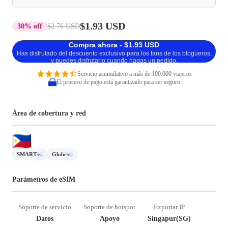
$1.93 USD
30% off
$2.76 USD
Compra ahora - $1.93 USD
Has disfrutado del descuento exclusivo para los fans de los blogueros,
y puedes disfrutarlo cuando hagas un pedido.
Servicio acumulativo a más de 100.000 viajeros
El proceso de pago está garantizado para ser seguro
Área de cobertura y red
SMART
Globe
5G
5G
Parámetros de eSIM
Soporte de servicio
Soporte de hotspot
Exportar IP
Datos
Apoyo
Singapur(SG)