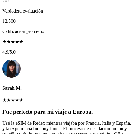
207
Verdadera evaluación
12,500+
Calificación promedio
★
★
★
★
★
4.9
/5.0
Sarah M.
★
★
★
★
★
Fue perfecto para mi viaje a Europa.
Usé la eSIM de Redex mientras viajaba por Francia, Italia y España,
y la experiencia fue muy fluida. El proceso de instalación fue muy
sencillo: todo lo que tenía que hacer era escanear el código QR y