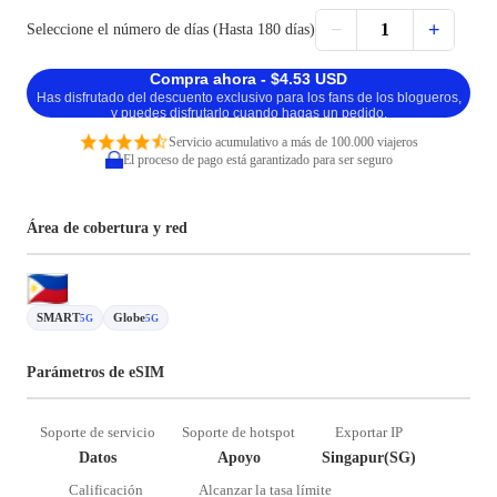
−
+
1
Seleccione el número de días (Hasta 180 días)
Compra ahora - $4.53 USD
Has disfrutado del descuento exclusivo para los fans de los blogueros,
y puedes disfrutarlo cuando hagas un pedido.
Servicio acumulativo a más de 100.000 viajeros
El proceso de pago está garantizado para ser seguro
Área de cobertura y red
SMART
Globe
5G
5G
Parámetros de eSIM
Soporte de servicio
Soporte de hotspot
Exportar IP
Datos
Apoyo
Singapur(SG)
Calificación
Alcanzar la tasa límite