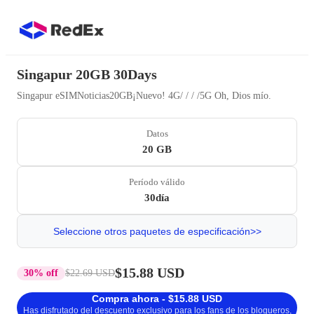
Singapur 20GB 30Days
Singapur eSIMNoticias20GB¡Nuevo! 4G/ / / /5G Oh, Dios mío.
Datos
20 GB
Período válido
30día
Seleccione otros paquetes de especificación>>
$15.88 USD
30% off
$22.69 USD
Compra ahora - $15.88 USD
Has disfrutado del descuento exclusivo para los fans de los blogueros,