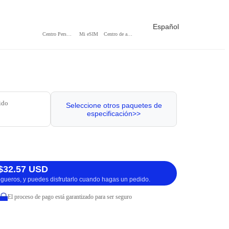
Español
Centro Personal
Mi eSIM
Centro de ayuda
ido
Seleccione otros paquetes de
especificación>>
$32.57 USD
logueros, y puedes disfrutarlo cuando hagas un pedido.
El proceso de pago está garantizado para ser seguro