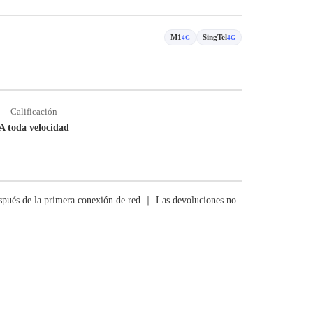
M1
SingTel
4G
4G
Calificación
A toda velocidad
pués de la primera conexión de red ｜ Las devoluciones no