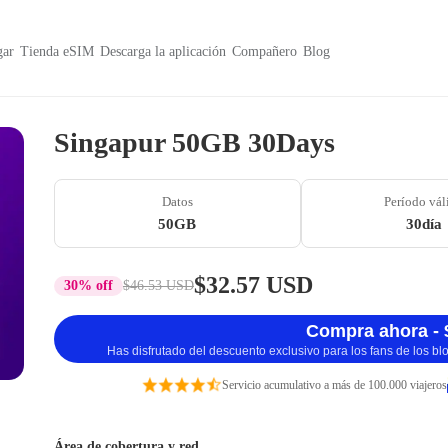
ar
Tienda eSIM
Descarga la aplicación
Compañero
Blog
Singapur 50GB 30Days
Datos
Período vál
50GB
30día
$32.57 USD
30% off
$46.53 USD
Compra ahora - 
Has disfrutado del descuento exclusivo para los fans de los b
Servicio acumulativo a más de 100.000 viajeros
Área de cobertura y red