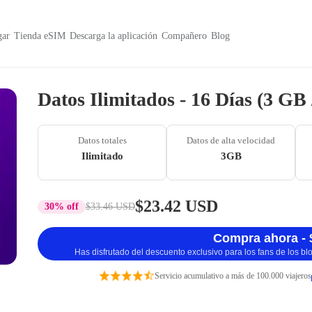
ar
Tienda eSIM
Descarga la aplicación
Compañero
Blog
Datos Ilimitados - 16 Días (3 GB
Datos totales
Datos de alta velocidad
Ilimitado
3GB
$23.42 USD
30% off
$33.46 USD
Compra ahora - 
Has disfrutado del descuento exclusivo para los fans de los b
Servicio acumulativo a más de 100.000 viajeros