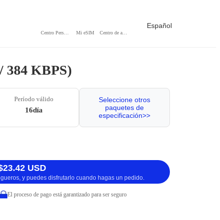
Español
Centro Personal
Mi eSIM
Centro de ayuda
 / 384 KBPS)
Período válido
Seleccione otros
paquetes de
16día
especificación>>
$23.42 USD
logueros, y puedes disfrutarlo cuando hagas un pedido.
El proceso de pago está garantizado para ser seguro