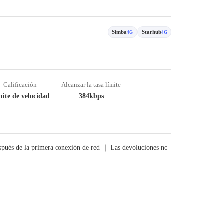
Simba
Starhub
4G
4G
Calificación
Alcanzar la tasa límite
ite de velocidad
384kbps
pués de la primera conexión de red ｜ Las devoluciones no