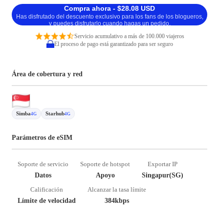
Compra ahora - $28.08 USD
Has disfrutado del descuento exclusivo para los fans de los blogueros,
y puedes disfrutarlo cuando hagas un pedido.
Servicio acumulativo a más de 100.000 viajeros
El proceso de pago está garantizado para ser seguro
Área de cobertura y red
Simba
Starhub
4G
4G
Parámetros de eSIM
Soporte de servicio
Soporte de hotspot
Exportar IP
Datos
Apoyo
Singapur(SG)
Calificación
Alcanzar la tasa límite
Límite de velocidad
384kbps