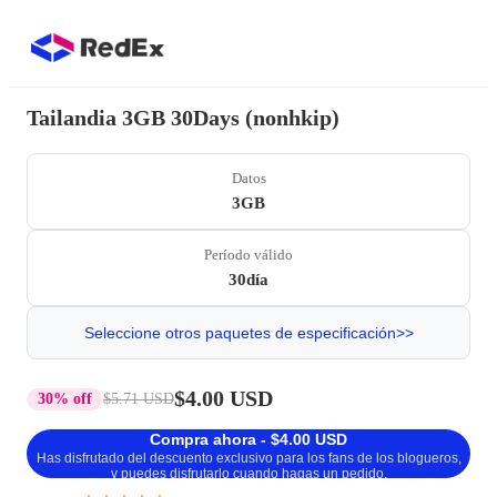
Tailandia 3GB 30Days (nonhkip)
Datos
3GB
Período válido
30día
Seleccione otros paquetes de especificación>>
$4.00 USD
30% off
$5.71 USD
Compra ahora - $4.00 USD
Has disfrutado del descuento exclusivo para los fans de los blogueros,
y puedes disfrutarlo cuando hagas un pedido.