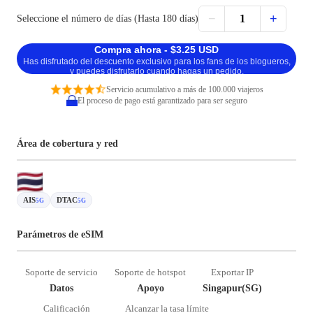
−
+
1
Seleccione el número de días (Hasta 180 días)
Compra ahora - $3.25 USD
Has disfrutado del descuento exclusivo para los fans de los blogueros,
y puedes disfrutarlo cuando hagas un pedido.
Servicio acumulativo a más de 100.000 viajeros
El proceso de pago está garantizado para ser seguro
Área de cobertura y red
AIS
DTAC
5G
5G
Parámetros de eSIM
Soporte de servicio
Soporte de hotspot
Exportar IP
Datos
Apoyo
Singapur(SG)
Calificación
Alcanzar la tasa límite