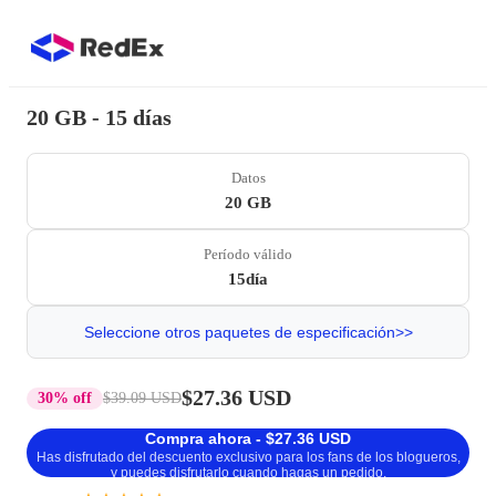
20 GB - 15 días
Datos
20 GB
Período válido
15día
Seleccione otros paquetes de especificación>>
$27.36 USD
30% off
$39.09 USD
Compra ahora - $27.36 USD
Has disfrutado del descuento exclusivo para los fans de los blogueros,
y puedes disfrutarlo cuando hagas un pedido.