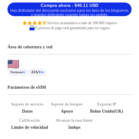
Compra ahora - $40.11 USD
Has disfrutado del descuento exclusivo para los fans de los blogueros,
y puedes disfrutarlo cuando hagas un pedido.
Servicio acumulativo a más de 100.000 viajeros
El proceso de pago está garantizado para ser seguro
Área de cobertura y red
Verizon
AT&T
4G
4G
Parámetros de eSIM
Soporte de servicio
Soporte de hotspot
Exportar IP
Datos
Apoyo
Reino Unido(UK)
Calificación
Alcanzar la tasa límite
Límite de velocidad
5mbps