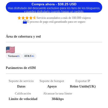
Compra ahora - $38.25 USD
Has disfrutado del descuento exclusivo para los fans de los blogueros,
y puedes disfrutarlo cuando hagas un pedido.
Servicio acumulativo a más de 100.000 viajeros
El proceso de pago está garantizado para ser seguro
Área de cobertura y red
Verizon
AT&T
4G
4G
Parámetros de eSIM
Soporte de servicio
Soporte de hotspot
Exportar IP
Datos
Apoyo
Reino Unido(UK)
Calificación
Alcanzar la tasa límite
Límite de velocidad
384kbps