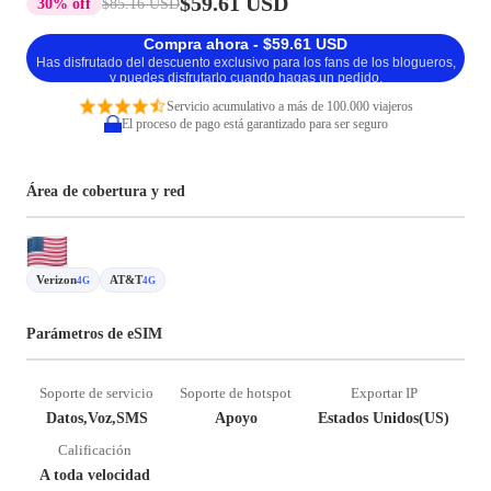
$59.61 USD
30% off
$85.16 USD
Compra ahora - $59.61 USD
Has disfrutado del descuento exclusivo para los fans de los blogueros,
y puedes disfrutarlo cuando hagas un pedido.
Servicio acumulativo a más de 100.000 viajeros
El proceso de pago está garantizado para ser seguro
Área de cobertura y red
Verizon
AT&T
4G
4G
Parámetros de eSIM
Soporte de servicio
Soporte de hotspot
Exportar IP
Datos,Voz,SMS
Apoyo
Estados Unidos(US)
Calificación
A toda velocidad