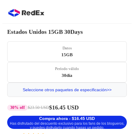
Estados Unidos 15GB 30Days
Datos
15GB
Período válido
30día
Seleccione otros paquetes de especificación>>
$16.45 USD
30% off
$23.50 USD
Compra ahora - $16.45 USD
Has disfrutado del descuento exclusivo para los fans de los blogueros,
y puedes disfrutarlo cuando hagas un pedido.