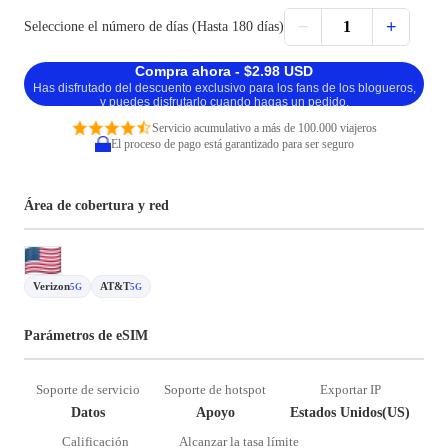
−
+
1
Seleccione el número de días (Hasta 180 días)
Compra ahora - $2.98 USD
Has disfrutado del descuento exclusivo para los fans de los blogueros,
y puedes disfrutarlo cuando hagas un pedido.
Servicio acumulativo a más de 100.000 viajeros
El proceso de pago está garantizado para ser seguro
Área de cobertura y red
Verizon
AT&T
5G
5G
Parámetros de eSIM
Soporte de servicio
Soporte de hotspot
Exportar IP
Datos
Apoyo
Estados Unidos(US)
Calificación
Alcanzar la tasa límite