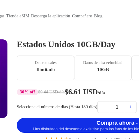
ar
Tienda eSIM
Descarga la aplicación
Compañero
Blog
Estados Unidos 10GB/Day
Datos totales
Datos de alta velocidad
Ilimitado
10GB
$6.61 USD
30% off
$9.44 USD
/día
/día
−
+
1
Seleccione el número de días (Hasta 180 días)
Compra ahora -
Has disfrutado del descuento exclusivo para los fans de los b