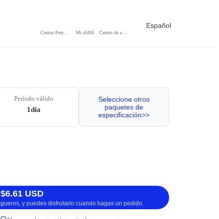
Español
Centro Personal
Mi eSIM
Centro de ayuda
Período válido
Seleccione otros
paquetes de
1día
especificación>>
 $6.61 USD
logueros, y puedes disfrutarlo cuando hagas un pedido.