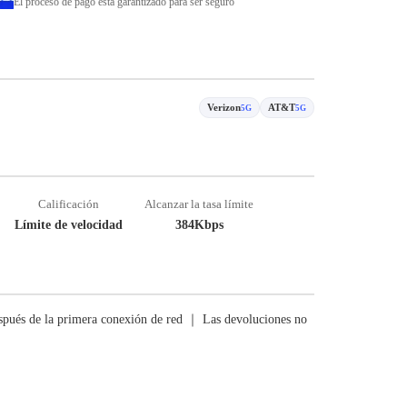
El proceso de pago está garantizado para ser seguro
Verizon
AT&T
5G
5G
Calificación
Alcanzar la tasa límite
Límite de velocidad
384Kbps
pués de la primera conexión de red ｜ Las devoluciones no