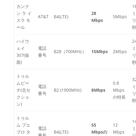
カンク
1
ン ラ イ
28
AT&T
B4(LTE)
5Mbps
スラ モ
Mbps
ール
ハイウ
2
ェイ
電話
B28（700MHz）
15Mbps
2Mbps
307(仮
番号
面)
トゥル
3
ムビー
0.8
電話
チ(北セ
B2 (1900MHz)
8Mbps
Mbps
番号
クショ
の特長
ン)
トゥル
1
ム プエ
55
12
電話
ブロ タ
B4(LTE)
Mbpsの
Mbps
番号