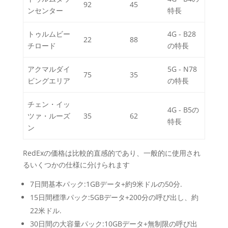
92
45
ンセンター
特長
トゥルムビー
4G - B28
22
88
チロード
の特長
アクマルダイ
5G - N78
75
35
ビングエリア
の特長
チェン・イッ
4G - B5の
ツァ・ルーズ
35
62
特長
ン
RedExの価格は比較的直感的であり、一般的に使用され
るいくつかの仕様に分けられます
7日間基本パック:1GBデータ+約9米ドルの50分.
15日間標準パック:5GBデータ+200分の呼び出し、約
22米ドル.
30日間の大容量パック:10GBデータ+無制限の呼び出