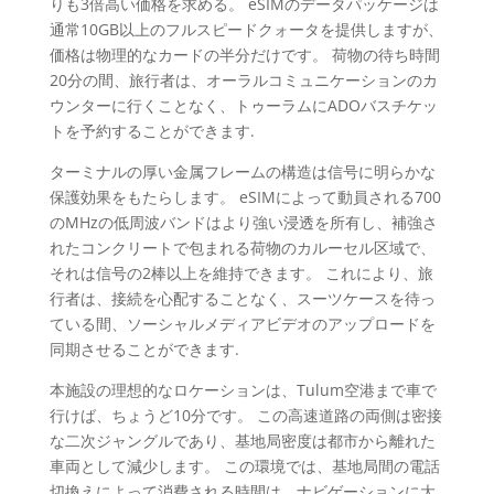
りも3倍高い価格を求める。 eSIMのデータパッケージは
通常10GB以上のフルスピードクォータを提供しますが、
価格は物理的なカードの半分だけです。 荷物の待ち時間
20分の間、旅行者は、オーラルコミュニケーションのカ
ウンターに行くことなく、トゥーラムにADOバスチケッ
トを予約することができます.
ターミナルの厚い金属フレームの構造は信号に明らかな
保護効果をもたらします。 eSIMによって動員される700
のMHzの低周波バンドはより強い浸透を所有し、補強さ
れたコンクリートで包まれる荷物のカルーセル区域で、
それは信号の2棒以上を維持できます。 これにより、旅
行者は、接続を心配することなく、スーツケースを待っ
ている間、ソーシャルメディアビデオのアップロードを
同期させることができます.
本施設の理想的なロケーションは、Tulum空港まで車で
行けば、ちょうど10分です。 この高速道路の両側は密接
な二次ジャングルであり、基地局密度は都市から離れた
車両として減少します。 この環境では、基地局間の電話
切換えによって消費される時間は、ナビゲーションに大