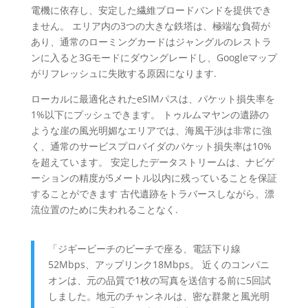
電機に依存し、安定した繊維ブロードバンドを提供でき
ません。 エリア内の3つの大きな鉄塔は、極端な負荷が
あり、通常のローミングカードはジャングルのレストラ
ンに入ると3Gモードにダウングレードし、Googleマップ
がリフレッシュに失敗する原因になります.
ローカルに最適化されたeSIMパスは、パケット損失率を
1%以下にプッシュできます。 トゥルムマヤンの遺跡の
ような崖の風光明媚なエリアでは、海風干渉は非常に強
く、通常のサービスプロバイダのパケット損失率は10%
を超えています。 安定したデータストリームは、ナビゲ
ーションの精度が5メートル以内に残っていることを保証
することができます 古代遺跡をトラバースしながら、漂
流位置のために失われることなく.
「ジギービーチのビーチで座る、電話下り線
52Mbps、アップリンク18Mbps。 近くのコンパニ
オンは、元の品質で1枚の写真を送信する前に5回試
しました。地元のチャンネルは、密な群衆と風光明