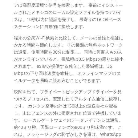
アは高湿度環境で信号を検索します。 事前にインストー
ルされたメキシコのローカル設定ファイルを持つデバイ
スは、10秒以内に認証を完了し、最寄りのTelcelベース
ステーションに自動的に接続します.
端末の公衆Wi-Fi検索と比較して、メールの登録と検証に
かかる時間を節約します。 その種類の無料ネットワーク
は通常、使用時間を30分に制限し、同時に何百人もの人
がオンラインでいると、帯域幅は0.5 Mbpsの周りに縮小
されます。 eSIMが提供する独立した帯域幅は、35
Mbpsの下り回線速度を維持し、オフラインマップのタ
イルデータを瞬時に読み込むことができます.
税関を出て、プライベートピックアップドライバーを見
つけるプロセスは、安定したリアルタイム通信に依存し
ます。 カンクン空港の外は150以上の運送会社を配布
し、主にフェンスの外に指定された位置で待機していま
す。 ローカルゲートウェイのデータレイテンシは通常、
約40ミリ秒、国際ローミングの800ミリ秒未満です。 こ
れは、メッセージラグの恥ずかしさを避け、WhatsApp