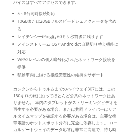
バイスはすべてアクセスできます.
5～8台同時接続対応
10GBまたは20GBフルスピードシェアクォータを含め
る
レイテンシー(Ping)は60ミリ秒前後に残ります
メインストリームiOSとAndroidの自動切り替え機能に
対応
WPA2レベルの個人暗号化されたネットワーク接続を
提供
移動車両における接続安定性の維持をサポート
カンクンからトゥルムまでのハイウェイ307には、この
130キロの旅に沿ってほとんど公共のネットワークはあ
りません。 車内のタブレットがストリーミングビデオを
再生する必要がある場合、または共同ドライバーはリア
ルタイムマップを確認する必要がある場合は、主要な携
帯電話のホットスポット分布に完全に依存します。 ロー
カルゲートウェイのデータ応答は非常に高速で、待ち時