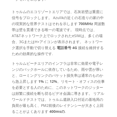
トゥルムのエコリゾートエリアでは、石灰岩壁は重度に
信号をブロックします。 Azulikの近くの石造りの家の中
の現実的な世界テストはそれを示します
700MHz
周波数
帯は壁を貫通できる唯一の電波です。 現時点では、
AT&Tネットワーク上でロックされたeSIMは、多くの場
合、3GまたはH+アイコンが表示されます。 ネットワー
ク選択を手動で切り替える
電話番号 4G
接続を維持する
ための効果的な操作です.
トゥルムビーチエリアのインフラは非常に衛星や電子レ
ンジのバックホールに依存しているため、雨や雲が厚い
と、ローミングリンクのパケット損失率は通常のものか
ら急上昇します
1%
に
12%
。リモート・オフィスの仕事
を必要とする人のために、このネットワークのジッター
は頻繁に接続を断ち切るビデオ会議に導きます。 リアル
ワールドテストでは、トゥルム遺跡入口付近の基地局の
負荷が最も高く、PM2前後のレイテンシーが大きく上回
ることがよくあります
400msの
.