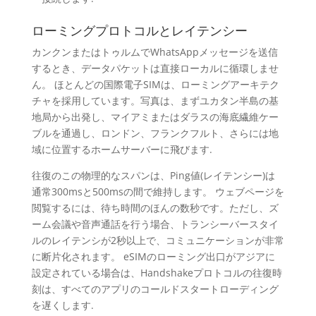
ローミングプロトコルとレイテンシー
カンクンまたはトゥルムでWhatsAppメッセージを送信
するとき、データパケットは直接ローカルに循環しませ
ん。 ほとんどの国際電子SIMは、ローミングアーキテク
チャを採用しています。写真は、まずユカタン半島の基
地局から出発し、マイアミまたはダラスの海底繊維ケー
ブルを通過し、ロンドン、フランクフルト、さらには地
域に位置するホームサーバーに飛びます.
往復のこの物理的なスパンは、Ping値(レイテンシー)は
通常300msと500msの間で維持します。 ウェブページを
閲覧するには、待ち時間のほんの数秒です。ただし、ズ
ーム会議や音声通話を行う場合、トランシーバースタイ
ルのレイテンシが2秒以上で、コミュニケーションが非常
に断片化されます。 eSIMのローミング出口がアジアに
設定されている場合は、Handshakeプロトコルの往復時
刻は、すべてのアプリのコールドスタートローディング
を遅くします.