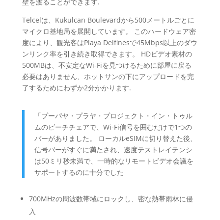
壁を渡ることができます.
Telcelは、Kukulcan Boulevardから500メートルごとに
マイクロ基地局を展開しています。 このハードウェア密
度により、観光客はPlaya Delfinesで45Mbps以上のダウ
ンリンク率を引き続き取得できます。 HDビデオ素材の
500MBは、不安定なWi-Fiを見つけるために部屋に戻る
必要はありません、ホットサンの下にアップロードを完
了するためにわずか2分かかります.
「プーパヤ・プラヤ・プロジェクト・イン・トゥル
ムのビーチチェアで、Wi-Fi信号を囲むだけで1つの
バーがありました。 ローカルeSIMに切り替えた後、
信号バーがすぐに満たされ、速度テストレイテンシ
は50ミリ秒未満で、一時的なリモートビデオ会議を
サポートするのに十分でした
700MHzの周波数帯域にロックし、密な熱帯雨林に侵
入