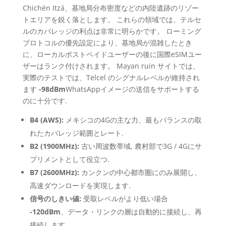
Chichén Itzá、基地局分布密度などの内陸遺跡のリゾー
トエリアを鋭く落とします。 これらの領域では、テルセ
ルのカバレッジの利点は非常に明らかです。 ローミング
プロトコルの優先設定により、基地局が混雑したとき
に、ローカルポストペイドユーザーの後に国際eSIMユー
ザーはランク付けされます。 Mayan ruin サイトでは、
実際のテストでは、Telcel のシグナルレベルが維持され
ます
-98dBm
WhatsAppイメージの送信をサポートする
のに十分です.
B4 (AWS):
メキシコの4Gの主な力、最もバランスの取
れたカバレッジ範囲とレート.
B2 (1900MHz):
古い周波数帯域, 農村部で3G / 4Gにサ
プリメントとして役立つ.
B7 (2600MHz):
カンクンの中心都市圏にのみ展開し、
高速ダウンロードを実現します.
信号のしきい値:
受取レベルがより低い場合
-120dBm
、データ・リンクの層は自動的に接続し、再
接続します.