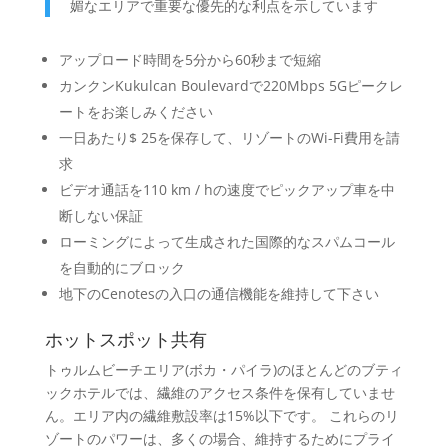
媚なエリアで重要な優先的な利点を示しています
アップロード時間を5分から60秒まで短縮
カンクンKukulcan Boulevardで220Mbps 5Gピークレ
ートをお楽しみください
一日あたり$ 25を保存して、リゾートのWi-Fi費用を請
求
ビデオ通話を110 km / hの速度でピックアップ車を中
断しない保証
ローミングによって生成された国際的なスパムコール
を自動的にブロック
地下のCenotesの入口の通信機能を維持して下さい
ホットスポット共有
トゥルムビーチエリア(ボカ・パイラ)のほとんどのブティ
ックホテルでは、繊維のアクセス条件を保有していませ
ん。エリア内の繊維敷設率は15%以下です。 これらのリ
ゾートのパワーは、多くの場合、維持するためにプライ