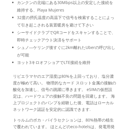
カンクンの北端にある30Mbps以上の安定した接続を
維持する、Playa Mujeres
32度の摂氏温度の高温下で信号を検索することによっ
て引き起こされる装置暖房を避けて下さい
シーサイドクラブでQRコードをスキャンすることで、
即時チェックアウト決済をサポート
シュノ―ケリング後すぐに2km離れたUberの呼び出し
が可能
ヨット3キロオフショアでLTE接続を維持
リビエラマヤのエア湿度は80%を上回っており、塩分濃
度が極めて高い。 物理的なカード スロット金属の接触の
酸化を加速し、信号の跳躍に導きます。 eSIMの仮想設
定は、ハードウェアの接触不良の問題を回避します。 海
上プロジェクトのバンプを経験した後、電話はローカル
ネットワーク認証を安定的に認識できます.
トゥルムのボカ・パイラセクションは、80%熱帯の植生
で覆われています。 ほとんどのeco-hotelsは、発電用発