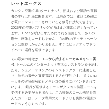
レッドエックス
カンクン空港(CUN)ターミナル3、熱波および勧誘の運転
者の歩行は即座に囲みます。 現時点では、電話にRedEx
が既にインストールされていると信号に接続できます。
2026年の空港パブリックWiFiはまだ非常に遅くなってい
ます。 Uberを呼び出すためにそれを使用して、多くの
場合、画像をロードしません。 RedExのアクティベーシ
ョンは数秒しかかかりません。すぐにピックアップドラ
イバーに場所を送信できます.
その最大の特徴は、
+52から始まるローカルメキシコ番
号
. トゥルムのインターネット有名なレストランを予約し
たり、シュノーケリングのインストラクターに連絡した
り、地元の番号と直接電話する方が便利です。 多くのロ
ーカルのWhatsAppもメキシコの番号にバインドされて
います。 銀行が送信するトランザクション検証コールを
受信する必要がある場合は、この種類のコール機能を備
えたカードは、データ専用のカードよりも実際の電話カ
ードのようなものです.