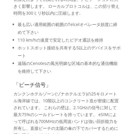
きく影響します。 ローカルプロトコルは、この切り替え
時間を300ミリ秒以内に圧縮します.
最も広い適用範囲の範囲のTelcelオペレータ頻度に締
めて下さい
110 km/hの速度で安定したビデオ通話を維持
ホットスポット接続を共有する5以上のデバイスをサポ
ート
遠隔のCenotesの風光明媚な区域の基本的な通信機能
を維持して下さい
「ビーチ信号」
カンクンホテルゾーン(ゾナホテルエラ)の25キロメート
ル海岸線では、10階以上のコンクリート造が密接に配置
されています。 これらの壁は、2.1GHzの信号に対して
最大75%のシールドレートを持っています。 eSIMによ
って呼ばれる700MHzの低周波バンドは強い回折能力を
所有し、直接ビーチの太陽の傘の下でカバーするために