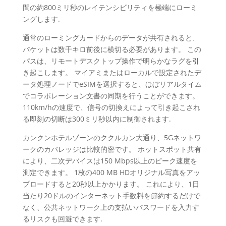
間の約800ミリ秒のレイテンシビリティを極端にローミ
ングします.
通常のローミングカードからのデータが共有されると、
パケットは数千キロ前後に横切る必要があります。 この
パスは、リモートデスクトップ操作で明らかなラグを引
き起こします。 マイアミまたはローカルで設定されたデ
ータ処理ノードでeSIMを選択すると、ほぼリアルタイム
でコラボレーション文書の同期を行うことができます。
110km/hの速度で、信号の切換えによって引き起こされ
る即刻の切断は300ミリ秒以内に制御されます.
カンクンホテルゾーンのククルカン大通り、5Gネットワ
ークのカバレッジは比較的密です。 ホットスポット共有
により、二次デバイスは150 Mbps以上のピーク速度を
測定できます。 1枚の400 MB HDオリジナル写真をアッ
プロードすると20秒以上かかります。 これにより、1日
当たり20ドルのインターネット手数料を節約するだけで
なく、公共ネットワーク上の支払いパスワードを入力す
るリスクも回避できます.