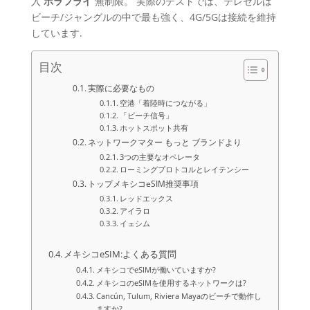
入
ホラフライ
無制限。 実際のテストでは、テレセルは
ビーチ/ジャングルの中で最も強く、4G/5Gは接続を維持
しています.
目次
実際に必要なもの
空港「着陸時につながる」
「ビーチ信号」
ホットスポット共有
ネットワークマター もっと ブランドより
3つの主要なオペレータ
ローミングプロトコルとレイテンシー
トップメキシコeSIM推奨事項
レッドエックス
アイラロ
イェシム
メキシコeSIM:よくある質問
メキシコでeSIMが働いていますか?
メキシコのeSIMを使用するネットワークは?
Cancún, Tulum, Riviera Mayaのビーチで動作し
ますか?