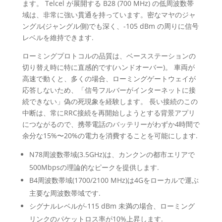
ます。 Telcel が展開する B28 (700 MHz) の低周波数帯
域は、非常に強い貫通を持っています。密なマヤのジャ
ングル(ジャングル側)でも深く、-105 dBm の周りに信号
レベルを維持できます.
ローミングプロトコルの品質は、ベースステーションの
切り替え時に特に直感的です(ハンドオーバー)。 車両が
高速で動くと、多くの場合、ローミングゲートウェイが
応答しないため、「信号フルバーがインターネットに接
続できない」偽の死現象を経験します。 長い接続のこの
中断は、常にRRC接続を再開始しようとする背景アプリ
につながるので、携帯電話のバッテリーがわずか4時間で
余分な15%〜20%の電力を消費することを可能にします.
N78周波数帯域(3.5GHz)は、カンクンの都市エリアで
500Mbpsの理論的なピークを提供します.
B4周波数帯域(1700/2100 MHz)は4Gをローカルで運ぶ
主要な周波数帯域です.
シグナルレベルが-115 dBm 未満の場合、ローミング
リンクのパケットロス率が10%上昇します.