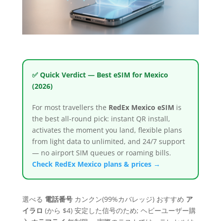
✅ Quick Verdict — Best eSIM for Mexico
(2026)
For most travellers the
RedEx Mexico eSIM
is
the best all-round pick: instant QR install,
activates the moment you land, flexible plans
from light data to unlimited, and 24/7 support
— no airport SIM queues or roaming bills.
Check RedEx Mexico plans & prices →
選べる
電話番号
カンクン(99%カバレッジ) おすすめ
ア
イラロ
(から $4) 安定した信号のため; ヘビーユーザー購