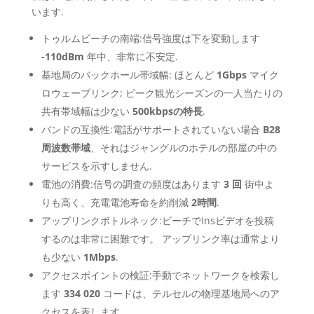
います.
トゥルムビーチの南端:信号強度は下を変動します
-110dBm
年中、非常に不安定.
基地局のバックホール帯域幅: ほとんど
1Gbps
マイク
ロウェーブリンク; ピーク観光シーズンの一人当たりの
共有帯域幅は少ない
500kbpsの特長
.
バンドの互換性:電話がサポートされていない場合
B28
周波数帯域
、それはジャングルのホテルの部屋の中の
サービスを示すしません.
電池の消費:信号の調査の頻度はあります
3 回
街中よ
りも高く、充電電池寿命を約削減
2時間
.
アップリンクボトルネック:ビーチでInsビデオを投稿
するのは非常に困難です。 アップリンク率は通常より
も少ない
1Mbps
.
アクセスポイントの検証:手動でネットワークを検索し
ます
334 020
コードは、テルセルの物理基地局へのア
クセスを表します.