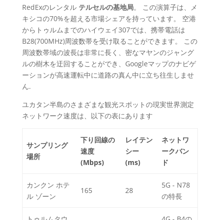
RedExのレンタル
テルセルの基地局
。 この演算子は、メ
キシコの70%を超える市場シェアを持っています。 空港
からトゥルムまでのハイウェイ307では、携帯電話は
B28(700MHz)周波数帯を受け取ることができます。 この
周波数帯域の波長は非常に長く、密なマヤンのジャング
ルの樹木を迂回することができ、Googleマップのナビゲ
ーションが高速運転中に道路の真ん中に立ち往生しませ
ん.
ユカタン半島のさまざまな観光スポットの現実世界測定
ネットワーク速度は、以下の表にあります
下り回線の
レイテン
ネットワ
サンプリング
速度
シー
ークバン
場所
(Mbps)
(ms)
ド
カンクン ホテ
5G - N78
165
28
ル ゾーン
の特長
トゥルムタウ
4G - B4の