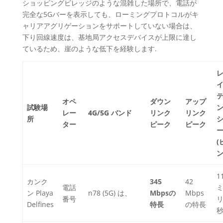
ショッピングビレッジのような混雑した場所で、電話が
完全な5Gバーを表示しても、ローミングプロトコルがキ
ャリアアグリゲーションをサポートしていない場合は、
下り回線速度は、基地局アクセスデバイスが上限に達し
ているため、崖のような低下を経験します.
オペ
ダウン
アップ
試験場
レー
4G/5G バンド
リンク
リンク
所
ター
ピーク
ピーク
(
ン
1
カンク
345
42
電話
ン Playa
n78 (5G) は、
Mbpsの
Mbps
番号
Delfines
特長
の特長