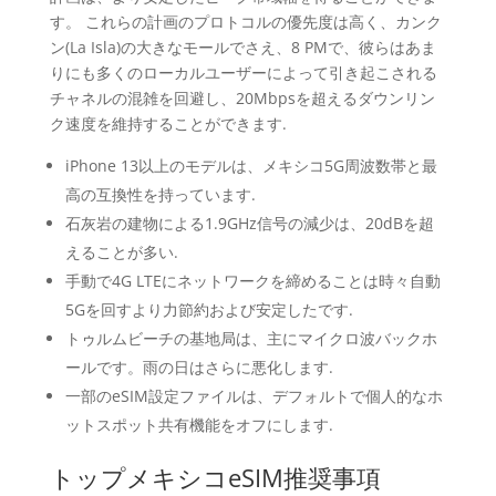
す。 これらの計画のプロトコルの優先度は高く、カンク
ン(La Isla)の大きなモールでさえ、8 PMで、彼らはあま
りにも多くのローカルユーザーによって引き起こされる
チャネルの混雑を回避し、20Mbpsを超えるダウンリン
ク速度を維持することができます.
iPhone 13以上のモデルは、メキシコ5G周波数帯と最
高の互換性を持っています.
石灰岩の建物による1.9GHz信号の減少は、20dBを超
えることが多い.
手動で4G LTEにネットワークを締めることは時々自動
5Gを回すより力節約および安定したです.
トゥルムビーチの基地局は、主にマイクロ波バックホ
ールです。雨の日はさらに悪化します.
一部のeSIM設定ファイルは、デフォルトで個人的なホ
ットスポット共有機能をオフにします.
トップメキシコeSIM推奨事項