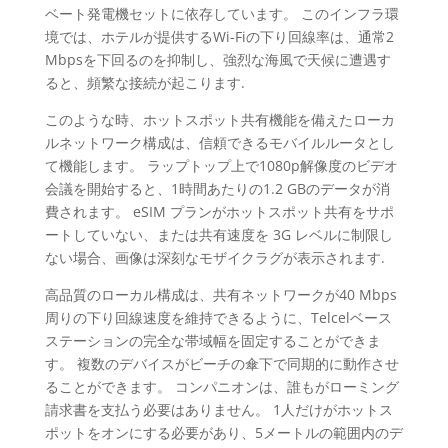
ベート発電機セットに依存しています。 このインフラ環
境では、ホテルが提供するWi-Fiの下り回線率は、通常2
Mbpsを下回るのを抑制し、強烈な海風で天候に遭遇す
ると、頻繁な接続が起こります.
このような時、ホットスポット共有機能を備えたローカ
ルネットワーク構成は、信頼できるモバイルルータとし
て機能します。 ラップトップ上で1080p解像度のビデオ
会議を開始すると、1時間あたりの1.2 GBのデータが消
費されます。 eSIM プランがホットスポット共有をサポ
ートしていない、または共有速度を 3G レベルに制限し
ない場合、画像は深刻なモザイクラグが表示されます.
高品質のローカル構成は、共有ネットワークが40 Mbps
周りの下り回線速度を維持できるように、Telcelベース
ステーションの完全な帯域幅を固定することができま
す。 複数のデバイスがビーチの傘下で同期的に動作させ
ることができます。 コンパニオンは、誰もがローミング
請求書を支払う必要はありません。 1人だけがホットス
ポットをオンにする必要があり、5メートルの範囲内のデ