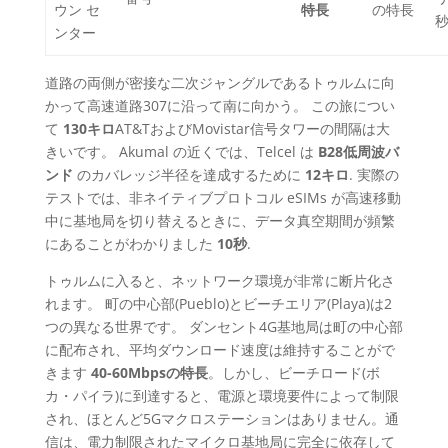
ウン セ
特長
の特長
ンター
道路の両側が密接な二次ジャングルであるトゥルムに向
かって高速道路307に沿って南に向かう。 この旅につい
て
130キロ
AT&TおよびMovistar信号タワーの間隔は大
きいです。 Akumal の近くでは、Telcel は
B28低周波バ
ンド
のカバレッジ半径を達成するために
12キロ
. 実際の
テストでは、非ネイティブプロトコル eSIMs が高速移動
中に基地局を切り替えるときに、データ真空期間が頻繁
にあることがわかりました
10秒
.
トゥルムに入ると、ネットワーク環境が非常に断片化さ
れます。 町の中心部(Pueblo)とビーチエリア(Playa)は2
つの異なる世界です。 ダンセント4G基地局は町の中心部
に配布され、平均ダウンロード速度は維持することがで
きます
40-60Mbpsの特長
。しかし、ビーチロード(ボ
カ・パイラ)に到達すると、電源と環境要件によって制限
され、ほとんど5Gマクロステーションはありません。通
信は、電力制限されたマイクロ基地局に完全に依存して