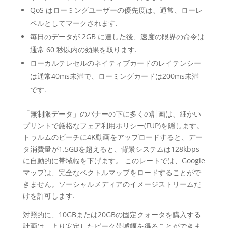
QoS はローミングユーザーの優先度は、通常、ローレ
ベルとしてマークされます.
毎日のデータが 2GB に達した後、速度の限界の命令は
通常 60 秒以内の効果を取ります.
ローカルテレセルのネイティブカードのレイテンシー
は通常40ms未満で、ローミングカードは200ms未満
です.
「無制限データ」のバナーの下に多くの計画は、細かい
プリントで厳格なフェア利用ポリシー(FUP)を隠します。
トゥルムのビーチに4K動画をアップロードすると、デー
タ消費量が1.5GBを超えると、背景システムは128kbps
に自動的に帯域幅を下げます。 このレートでは、Google
マップは、完全なベクトルマップをロードすることがで
きません。ソーシャルメディアのイメージストリームだ
けを許可します.
対照的に、10GBまたは20GBの固定クォータを購入する
計画は、より安定したピーク帯域幅を得ることができま