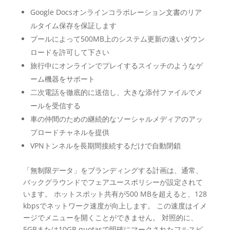
Google Docsオンラインコラボレーション文書のリア
ルタイム保存を保証します
プールによって500MB上のシステム更新の速いダウン
ロードを許可して下さい
旅行中にオンラインでプレイするスイッチのようなゲ
ーム機器をサポート
二次電話を徹底的に送信し、大きな添付ファイルでメ
ールを受信する
車の仲間のための継続的なソーシャルメディアのアッ
プロードチャネルを提供
VPNトンネルを長期間接続するだけで自動閉鎖
「無制限データ」をブランディングする計画は、通常、
バックグラウンドでフェアユースポリシーが設定されて
います。 ホットスポット共有が500 MBを超えると、128
kbpsでネットワーク速度が向上します。 この速度はイメ
ージでメニューを開くことができません。 対照的に、
5GBまたは10GB quotasで明確にマークされたフルスピ