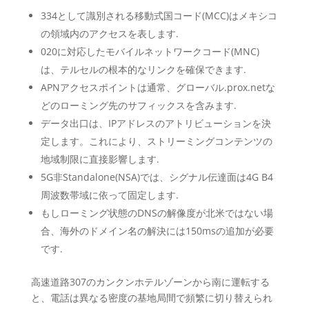
334として識別される移動式国コード(MCC)はメキシコ
の領域内のアクセスを表します.
020に対応したモバイルネットワークコード(MNC)
は、テルセルの根本的なリンクを確保できます.
APNアクセスポイントは通常、グローバル.prox.netな
どのローミング先のサフィックスを含みます.
データ出口は、IPアドレスのアトリビューションを決
定します。これにより、ストリーミングコンテンツの
地域制限に直接影響します.
5G非Standalone(NSA)では、シグナル伝達面は4G B4
周波数帯域に依って固定します.
もしローミング状態のDNSの解像度が北米ではない場
合、海外のドメイン名の解決には150msの追加が必要
です.
高速道路307のカンクンホテルゾーンから南に運転する
と、電話は異なる密度の基地局間で頻繁に切り替えられ