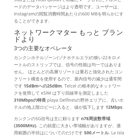
ードのデータパッケージはより透明です。ユーザーは、
Instagramの閲覧消費時間あたりの600 MBを明らかにす
ることができます.
ネットワークマター もっと ブラン
ドより
3つの主要なオペレータ
カンクンホテルゾーン(ゾナホテルエラ)の狭い22キロメ
ートルのストリップでは、信号の性能は均一ではありま
せん。 ほとんどの高層リゾートは重石と強化されたコン
クリート構造を使用するので、屋内信号の減少は通常間
です
15dBmへの25dBm
. Telcel の根本的なネットワー
クを使用して eSIM は下り回線率を測定しました
310Mbpsの特長
playa Delfinesの野外エリアに、古いホ
テルの地上階ロビーに入ると、値が低下します
12Mbps
.
カンクンの5G信号は主に頼ります
n78周波数帯域
(3500MHz)
. この頻度に大きい帯域幅がありますが、適
用範囲の半径はについてのだけです
500メートル
. La Isla