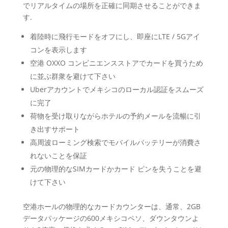
でリアルタイムの場所を正確に同期させることができま
す.
着陸時に飛行モードをオフにし、即座にLTE / 5Gアイ
コンを表示します
空港 OXXO コンビニエンスストアでカードを買うため
に並ぶ群衆を避けて下さい
Uberアカウントでメキシコのローカル認証をスムーズ
に完了
荷物を受け取りながらホテルの予約メールを流暢に引
き出すサポート
高周波ローミング検索でモバイルバッテリーが消費さ
れないことを保証
元の物理的なSIMカードかカード ピンを失うことを避
けて下さい
空港ホールの物理的なカードカウンターは、通常、2GB
データパッケージの600メキシコペソ、ダウンタウンよ