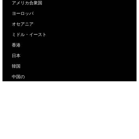
アメリカ合衆国
ヨーロッパ
オセアニア
ミドル・イースト
香港
日本
韓国
中国の
RedEx
私たちについて
ブログ
プライバシーポリシー
サービス利用規約