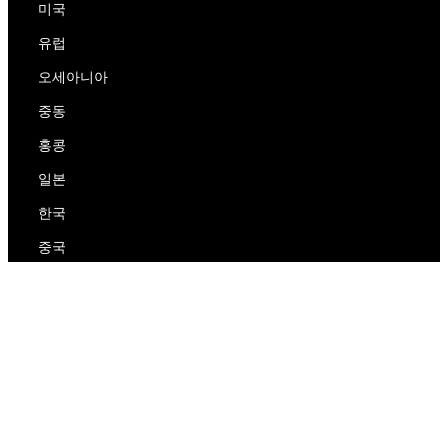
미국
유럽
오세아니아
중동
홍콩
일본
한국
중국
RedEx
우리에 대해
블로그
개인 정보 보호 정책
서비스 약관