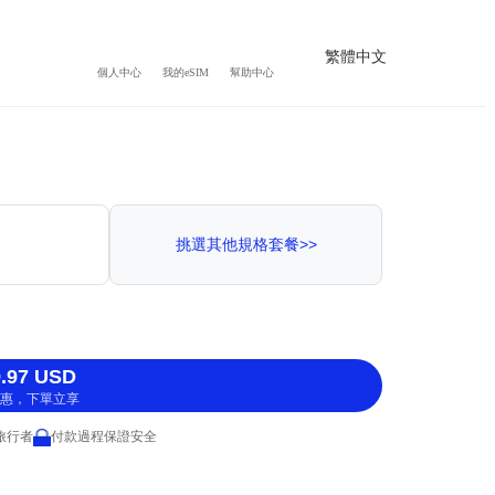
繁體中文
個人中心
我的eSIM
幫助中心
挑選其他規格套餐>>
.97 USD
惠，下單立享
 旅行者
付款過程保證安全