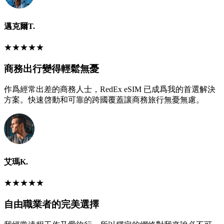
邁克爾T.
★
★
★
★
★
商務出行變得輕鬆無憂
作爲經常出差的商務人士，RedEx eSIM 已成爲我的首選解決
方案。快速啓動和可靠的跨國覆蓋讓商務旅行無憂無慮。
艾瑪K.
★
★
★
★
★
自由職業者的完美選擇