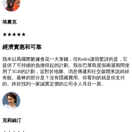
埃裏克
★
★
★
★
★
經濟實惠和可靠
我本以爲國際數據會花一大筆錢，但Redex讓我驚訝的是，它
提供了可持續的負擔得起的計劃。我在巴厘島度假兩週期間使
用了5GB的計劃，這對於地圖、消息傳遞和社交媒體來說綽綽
有餘。最棒的部分是？沒有隱藏費用。你看到的就是你支付
的。終於找到一家誠實定價的公司令人耳目一新。
克莉絲汀