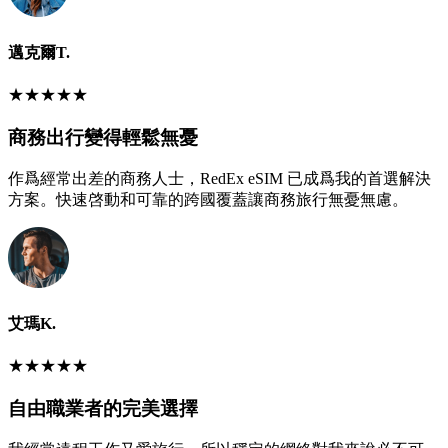
邁克爾T.
★
★
★
★
★
商務出行變得輕鬆無憂
作爲經常出差的商務人士，RedEx eSIM 已成爲我的首選解決
方案。快速啓動和可靠的跨國覆蓋讓商務旅行無憂無慮。
艾瑪K.
★
★
★
★
★
自由職業者的完美選擇