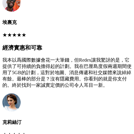
埃裏克
★
★
★
★
★
經濟實惠和可靠
我本以爲國際數據會花一大筆錢，但Redex讓我驚訝的是，它
提供了可持續的負擔得起的計劃。我在巴厘島度假兩週期間使
用了5GB的計劃，這對於地圖、消息傳遞和社交媒體來說綽綽
有餘。最棒的部分是？沒有隱藏費用。你看到的就是你支付
的。終於找到一家誠實定價的公司令人耳目一新。
克莉絲汀