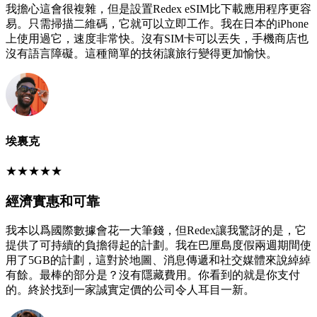
我擔心這會很複雜，但是設置Redex eSIM比下載應用程序更容
易。只需掃描二維碼，它就可以立即工作。我在日本的iPhone
上使用過它，速度非常快。沒有SIM卡可以丟失，手機商店也
沒有語言障礙。這種簡單的技術讓旅行變得更加愉快。
埃裏克
★
★
★
★
★
經濟實惠和可靠
我本以爲國際數據會花一大筆錢，但Redex讓我驚訝的是，它
提供了可持續的負擔得起的計劃。我在巴厘島度假兩週期間使
用了5GB的計劃，這對於地圖、消息傳遞和社交媒體來說綽綽
有餘。最棒的部分是？沒有隱藏費用。你看到的就是你支付
的。終於找到一家誠實定價的公司令人耳目一新。