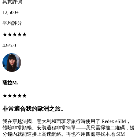
真實評價
12,500+
平均評分
★
★
★
★
★
4.9
/5.0
薩拉M.
★
★
★
★
★
非常適合我的歐洲之旅。
我在穿越法國、意大利和西班牙旅行時使用了 Redex eSIM，
體驗非常順暢。安裝過程非常簡單——我只需掃描二維碼，幾
分鐘內就能連接上高速網絡。再也不用四處尋找本地 SIM