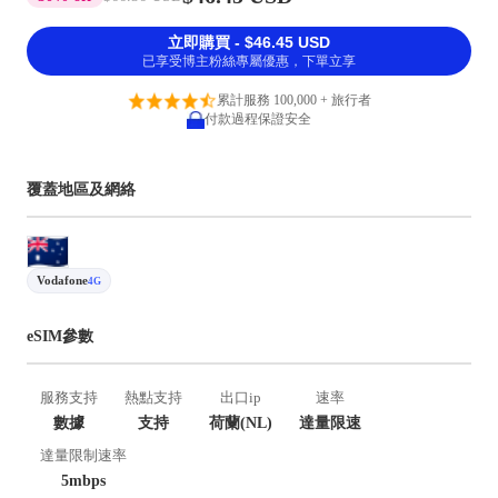
立即購買 - $46.45 USD
已享受博主粉絲專屬優惠，下單立享
累計服務 100,000 + 旅行者
付款過程保證安全
覆蓋地區及網絡
Vodafone
4G
eSIM參數
服務支持
熱點支持
出口ip
速率
數據
支持
荷蘭(NL)
達量限速
達量限制速率
5mbps