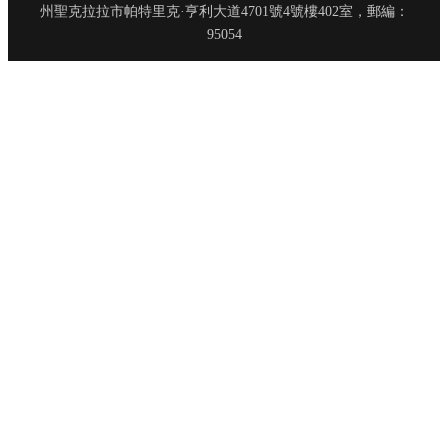
州聖克拉拉市帕特里克·亨利大道4701號4號樓402室，郵編：
95054