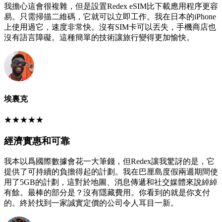
我擔心這會很複雜，但是設置Redex eSIM比下載應用程序更容
易。只需掃描二維碼，它就可以立即工作。我在日本的iPhone
上使用過它，速度非常快。沒有SIM卡可以丟失，手機商店也
沒有語言障礙。這種簡單的技術讓旅行變得更加愉快。
埃裏克
★
★
★
★
★
經濟實惠和可靠
我本以爲國際數據會花一大筆錢，但Redex讓我驚訝的是，它
提供了可持續的負擔得起的計劃。我在巴厘島度假兩週期間使
用了5GB的計劃，這對於地圖、消息傳遞和社交媒體來說綽綽
有餘。最棒的部分是？沒有隱藏費用。你看到的就是你支付
的。終於找到一家誠實定價的公司令人耳目一新。