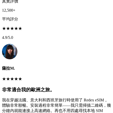
真實評價
12,500+
平均評分
★
★
★
★
★
4.9
/5.0
薩拉M.
★
★
★
★
★
非常適合我的歐洲之旅。
我在穿越法國、意大利和西班牙旅行時使用了 Redex eSIM，
體驗非常順暢。安裝過程非常簡單——我只需掃描二維碼，幾
分鐘內就能連接上高速網絡。再也不用四處尋找本地 SIM