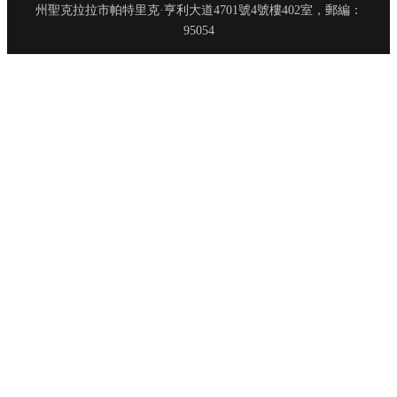
州聖克拉拉市帕特里克·亨利大道4701號4號樓402室，郵編：
95054