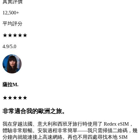
真實評價
12,500+
平均評分
★
★
★
★
★
4.9
/5.0
薩拉M.
★
★
★
★
★
非常適合我的歐洲之旅。
我在穿越法國、意大利和西班牙旅行時使用了 Redex eSIM，
體驗非常順暢。安裝過程非常簡單——我只需掃描二維碼，幾
分鐘內就能連接上高速網絡。再也不用四處尋找本地 SIM