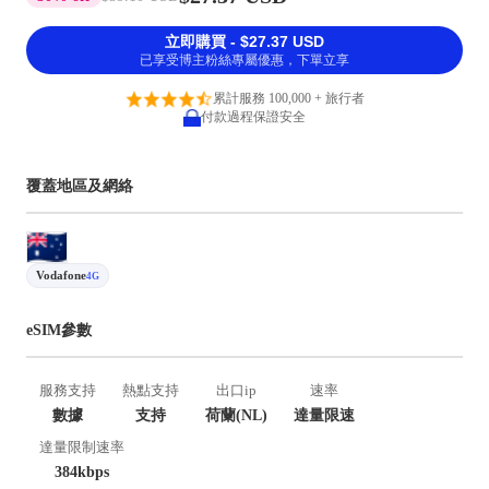
立即購買 - $27.37 USD
已享受博主粉絲專屬優惠，下單立享
累計服務 100,000 + 旅行者
付款過程保證安全
覆蓋地區及網絡
Vodafone
4G
eSIM參數
服務支持
熱點支持
出口ip
速率
數據
支持
荷蘭(NL)
達量限速
達量限制速率
384kbps