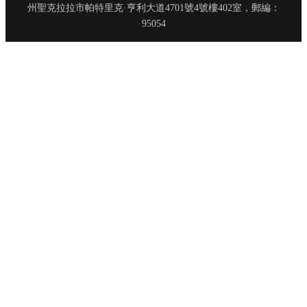
州聖克拉拉市帕特里克·亨利大道4701號4號樓402室，郵編：
95054