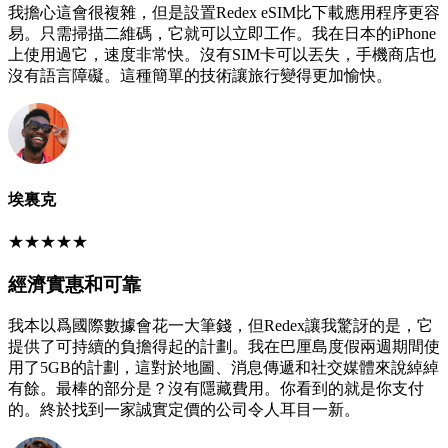
我擔心這會很複雜，但是設置Redex eSIM比下載應用程序更容
易。只需掃描二維碼，它就可以立即工作。我在日本的iPhone
上使用過它，速度非常快。沒有SIM卡可以丟失，手機商店也
沒有語言障礙。這種簡單的技術讓旅行變得更加愉快。
埃裏克
★
★
★
★
★
經濟實惠和可靠
我本以爲國際數據會花一大筆錢，但Redex讓我驚訝的是，它
提供了可持續的負擔得起的計劃。我在巴厘島度假兩週期間使
用了5GB的計劃，這對於地圖、消息傳遞和社交媒體來說綽綽
有餘。最棒的部分是？沒有隱藏費用。你看到的就是你支付
的。終於找到一家誠實定價的公司令人耳目一新。