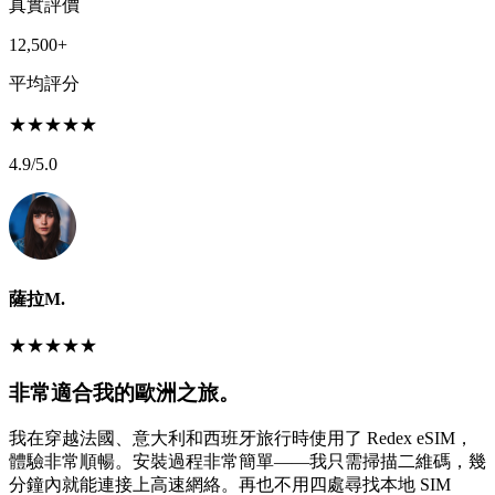
真實評價
12,500+
平均評分
★
★
★
★
★
4.9
/5.0
薩拉M.
★
★
★
★
★
非常適合我的歐洲之旅。
我在穿越法國、意大利和西班牙旅行時使用了 Redex eSIM，
體驗非常順暢。安裝過程非常簡單——我只需掃描二維碼，幾
分鐘內就能連接上高速網絡。再也不用四處尋找本地 SIM