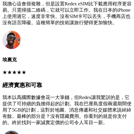
我擔心這會很複雜，但是設置Redex eSIM比下載應用程序更容
易。只需掃描二維碼，它就可以立即工作。我在日本的iPhone
上使用過它，速度非常快。沒有SIM卡可以丟失，手機商店也
沒有語言障礙。這種簡單的技術讓旅行變得更加愉快。
埃裏克
★
★
★
★
★
經濟實惠和可靠
我本以爲國際數據會花一大筆錢，但Redex讓我驚訝的是，它
提供了可持續的負擔得起的計劃。我在巴厘島度假兩週期間使
用了5GB的計劃，這對於地圖、消息傳遞和社交媒體來說綽綽
有餘。最棒的部分是？沒有隱藏費用。你看到的就是你支付
的。終於找到一家誠實定價的公司令人耳目一新。