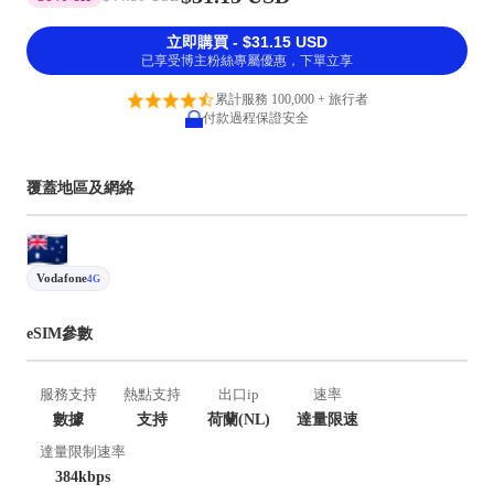
立即購買 - $31.15 USD
已享受博主粉絲專屬優惠，下單立享
累計服務 100,000 + 旅行者
付款過程保證安全
覆蓋地區及網絡
Vodafone
4G
eSIM參數
服務支持
熱點支持
出口ip
速率
數據
支持
荷蘭(NL)
達量限速
達量限制速率
384kbps