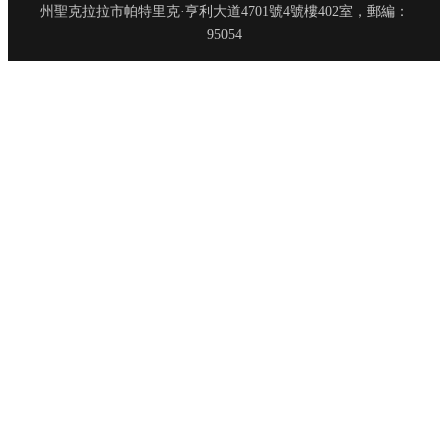
州聖克拉拉市帕特里克·亨利大道4701號4號樓402室，郵編：
95054