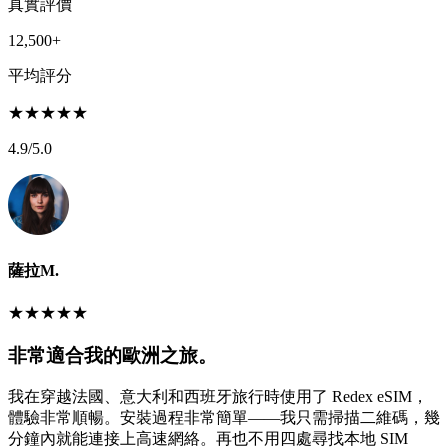
真實評價
12,500+
平均評分
★
★
★
★
★
4.9
/5.0
薩拉M.
★
★
★
★
★
非常適合我的歐洲之旅。
我在穿越法國、意大利和西班牙旅行時使用了 Redex eSIM，
體驗非常順暢。安裝過程非常簡單——我只需掃描二維碼，幾
分鐘內就能連接上高速網絡。再也不用四處尋找本地 SIM