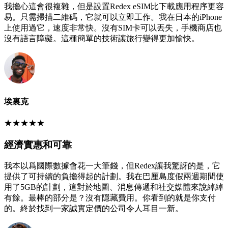
我擔心這會很複雜，但是設置Redex eSIM比下載應用程序更容
易。只需掃描二維碼，它就可以立即工作。我在日本的iPhone
上使用過它，速度非常快。沒有SIM卡可以丟失，手機商店也
沒有語言障礙。這種簡單的技術讓旅行變得更加愉快。
埃裏克
★
★
★
★
★
經濟實惠和可靠
我本以爲國際數據會花一大筆錢，但Redex讓我驚訝的是，它
提供了可持續的負擔得起的計劃。我在巴厘島度假兩週期間使
用了5GB的計劃，這對於地圖、消息傳遞和社交媒體來說綽綽
有餘。最棒的部分是？沒有隱藏費用。你看到的就是你支付
的。終於找到一家誠實定價的公司令人耳目一新。