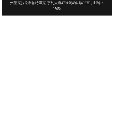
州聖克拉拉市帕特里克·亨利大道4701號4號樓402室，郵編：
95054