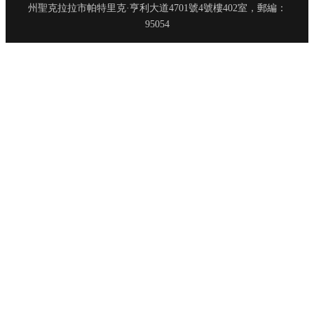
州聖克拉拉市帕特里克·亨利大道4701號4號樓402室，郵編：
95054