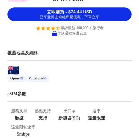
立即購買 - $74.44 USD
已享受博主粉絲專屬優惠，下單立享
累計服務 100,000 + 旅行者
付款過程保證安全
覆蓋地區及網絡
Optus
Vodafone
4G
4G
eSIM參數
服務支持
熱點支持
出口ip
速率
數據
支持
新加坡(SG)
達量限速
達量限制速率
5mbps