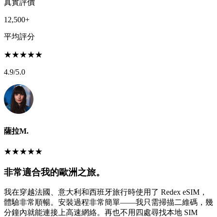
真實評價
12,500+
平均評分
★
★
★
★
★
4.9
/5.0
薩拉M.
★
★
★
★
★
非常適合我的歐洲之旅。
我在穿越法國、意大利和西班牙旅行時使用了 Redex eSIM，
體驗非常順暢。安裝過程非常簡單——我只需掃描二維碼，幾
分鐘內就能連接上高速網絡。再也不用四處尋找本地 SIM