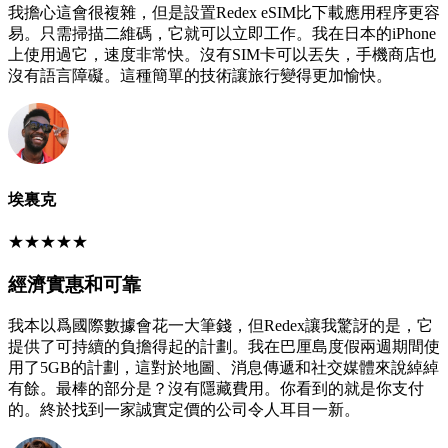
我擔心這會很複雜，但是設置Redex eSIM比下載應用程序更容
易。只需掃描二維碼，它就可以立即工作。我在日本的iPhone
上使用過它，速度非常快。沒有SIM卡可以丟失，手機商店也
沒有語言障礙。這種簡單的技術讓旅行變得更加愉快。
埃裏克
★
★
★
★
★
經濟實惠和可靠
我本以爲國際數據會花一大筆錢，但Redex讓我驚訝的是，它
提供了可持續的負擔得起的計劃。我在巴厘島度假兩週期間使
用了5GB的計劃，這對於地圖、消息傳遞和社交媒體來說綽綽
有餘。最棒的部分是？沒有隱藏費用。你看到的就是你支付
的。終於找到一家誠實定價的公司令人耳目一新。