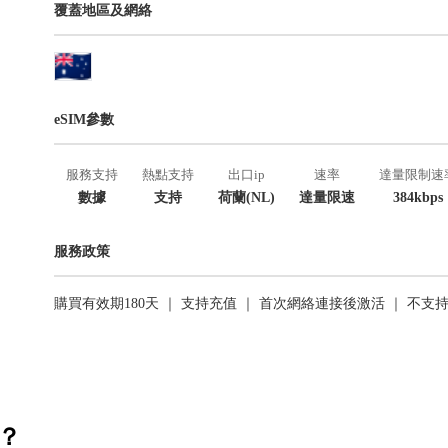
覆蓋地區及網絡
eSIM參數
服務支持
熱點支持
出口ip
速率
達量限制速
數據
支持
荷蘭(NL)
達量限速
384kbps
服務政策
購買有效期180天 ｜ 支持充值 ｜ 首次網絡連接後激活 ｜ 不支
活？