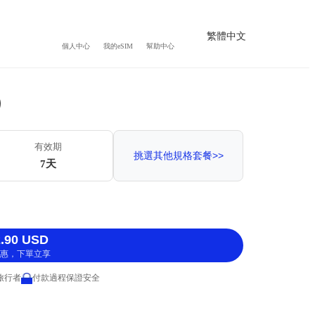
繁體中文
個人中心
我的eSIM
幫助中心
）
有效期
挑選其他規格套餐>>
7天
.90 USD
惠，下單立享
 旅行者
付款過程保證安全