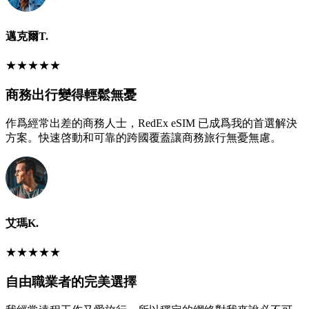
邁克爾T.
★
★
★
★
★
商務出行變得輕鬆無憂
作爲經常出差的商務人士，RedEx eSIM 已成爲我的首選解決
方案。快速啓動和可靠的跨國覆蓋讓商務旅行無憂無慮。
艾瑪K.
★
★
★
★
★
自由職業者的完美選擇