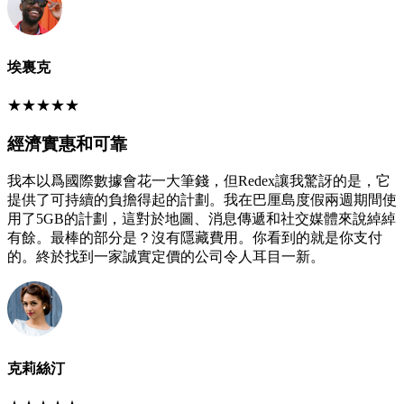
埃裏克
★
★
★
★
★
經濟實惠和可靠
我本以爲國際數據會花一大筆錢，但Redex讓我驚訝的是，它
提供了可持續的負擔得起的計劃。我在巴厘島度假兩週期間使
用了5GB的計劃，這對於地圖、消息傳遞和社交媒體來說綽綽
有餘。最棒的部分是？沒有隱藏費用。你看到的就是你支付
的。終於找到一家誠實定價的公司令人耳目一新。
克莉絲汀