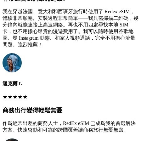
我在穿越法國、意大利和西班牙旅行時使用了 Redex eSIM，
體驗非常順暢。安裝過程非常簡單——我只需掃描二維碼，幾
分鐘內就能連接上高速網絡。再也不用四處尋找本地 SIM
卡，也不用擔心昂貴的漫遊費用了。我可以隨時使用谷歌地
圖、發 Instagram 動態、和家人視頻通話，完全不用擔心流量
問題。強烈推薦！
邁克爾T.
★
★
★
★
★
商務出行變得輕鬆無憂
作爲經常出差的商務人士，RedEx eSIM 已成爲我的首選解決
方案。快速啓動和可靠的跨國覆蓋讓商務旅行無憂無慮。