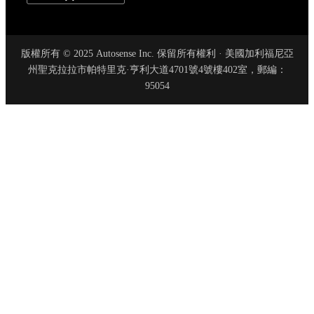
版權所有 © 2025 Autosense Inc. 保留所有權利 · 美國加利福尼亞
州聖克拉拉市帕特里克·亨利大道4701號4號樓402室，郵編：
95054