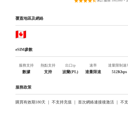
累計服務 100,000 +
覆蓋地區及網絡
eSIM參數
服務支持
熱點支持
出口ip
速率
達量限制速
數據
支持
波蘭(PL)
達量限速
512Kbps
服務政策
購買有效期180天 ｜ 不支持充值 ｜ 首次網絡連接後激活 ｜ 不