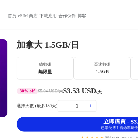
首頁
eSIM 商店
下載應用
合作伙伴
博客
加拿大 1.5GB/日
總數據
高速數據
1.5GB
無限量
$3.53 USD
30% off
$5.04 USD
/天
/天
−
+
1
選擇天數 (最多180天)
立即購買 - $3.
已享受博主粉絲專屬優