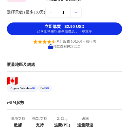
−
+
1
選擇天數 (最多180天)
立即購買 - $2.90 USD
已享受博主粉絲專屬優惠，下單立享
累計服務 100,000 + 旅行者
付款過程保證安全
覆蓋地區及網絡
Rogers Wireless
Bell
5G
5G
eSIM參數
服務支持
熱點支持
出口ip
速率
數據
支持
波蘭(PL)
達量限速