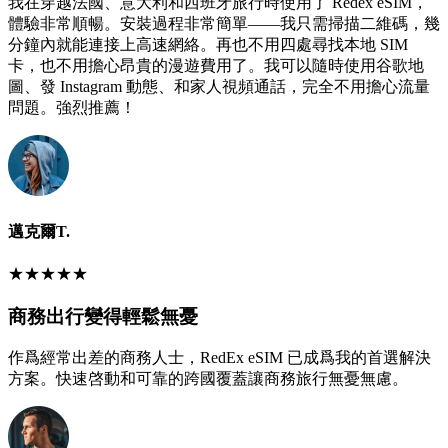
我在穿越法國、意大利和西班牙旅行時使用了 Redex eSIM，
體驗非常順暢。安裝過程非常簡單——我只需掃描二維碼，幾
分鐘內就能連接上高速網絡。再也不用四處尋找本地 SIM
卡，也不用擔心昂貴的漫遊費用了。我可以隨時使用谷歌地
圖、發 Instagram 動態、和家人視頻通話，完全不用擔心流量
問題。強烈推薦！
邁克爾T.
★
★
★
★
★
商務出行變得輕鬆無憂
作爲經常出差的商務人士，RedEx eSIM 已成爲我的首選解決
方案。快速啓動和可靠的跨國覆蓋讓商務旅行無憂無慮。