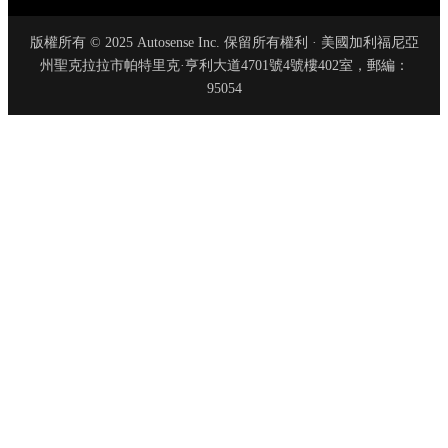
版權所有 © 2025 Autosense Inc. 保留所有權利 · 美國加利福尼亞
州聖克拉拉市帕特里克·亨利大道4701號4號樓402室，郵編：
95054