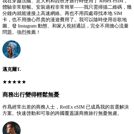
我在穿越法國、意大利和西班牙旅行時使用了 Redex eSIM，
體驗非常順暢。安裝過程非常簡單——我只需掃描二維碼，幾
分鐘內就能連接上高速網絡。再也不用四處尋找本地 SIM
卡，也不用擔心昂貴的漫遊費用了。我可以隨時使用谷歌地
圖、發 Instagram 動態、和家人視頻通話，完全不用擔心流量
問題。強烈推薦！
邁克爾T.
★
★
★
★
★
商務出行變得輕鬆無憂
作爲經常出差的商務人士，RedEx eSIM 已成爲我的首選解決
方案。快速啓動和可靠的跨國覆蓋讓商務旅行無憂無慮。