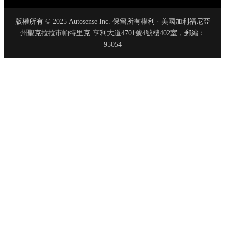
版權所有 © 2025 Autosense Inc. 保留所有權利 · 美國加利福尼亞
州聖克拉拉市帕特里克·亨利大道4701號4號樓402室，郵編：
95054