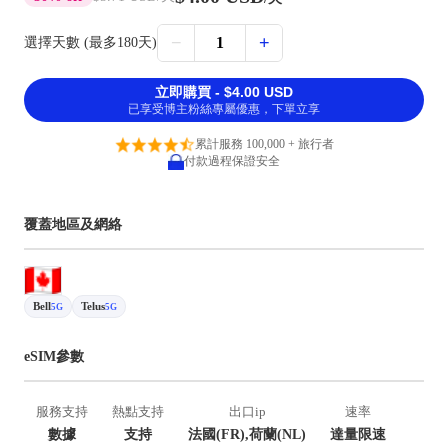
−
+
1
選擇天數 (最多180天)
立即購買 - $4.00 USD
已享受博主粉絲專屬優惠，下單立享
累計服務 100,000 + 旅行者
付款過程保證安全
覆蓋地區及網絡
Bell
Telus
5G
5G
eSIM參數
服務支持
熱點支持
出口ip
速率
數據
支持
法國(FR),荷蘭(NL)
達量限速