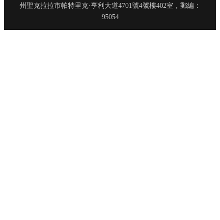
州聖克拉拉市帕特里克·亨利大道4701號4號樓402室，郵編：
95054