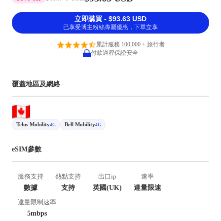
立即購買 - $93.63 USD
已享受博主粉絲專屬優惠，下單立享
累計服務 100,000 + 旅行者
付款過程保證安全
覆蓋地區及網絡
Telus Mobility
Bell Mobility
4G
4G
eSIM參數
服務支持
熱點支持
出口ip
速率
數據
支持
英國(UK)
達量限速
達量限制速率
5mbps