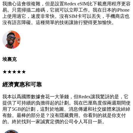
我擔心這會很複雜，但是設置Redex eSIM比下載應用程序更容
易。只需掃描二維碼，它就可以立即工作。我在日本的iPhone
上使用過它，速度非常快。沒有SIM卡可以丟失，手機商店也
沒有語言障礙。這種簡單的技術讓旅行變得更加愉快。
埃裏克
★
★
★
★
★
經濟實惠和可靠
我本以爲國際數據會花一大筆錢，但Redex讓我驚訝的是，它
提供了可持續的負擔得起的計劃。我在巴厘島度假兩週期間使
用了5GB的計劃，這對於地圖、消息傳遞和社交媒體來說綽綽
有餘。最棒的部分是？沒有隱藏費用。你看到的就是你支付
的。終於找到一家誠實定價的公司令人耳目一新。