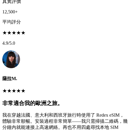
真實評價
12,500+
平均評分
★
★
★
★
★
4.9
/5.0
薩拉M.
★
★
★
★
★
非常適合我的歐洲之旅。
我在穿越法國、意大利和西班牙旅行時使用了 Redex eSIM，
體驗非常順暢。安裝過程非常簡單——我只需掃描二維碼，幾
分鐘內就能連接上高速網絡。再也不用四處尋找本地 SIM