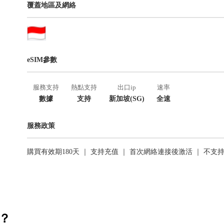
覆蓋地區及網絡
eSIM參數
服務支持
熱點支持
出口ip
速率
數據
支持
新加坡(SG)
全速
服務政策
購買有效期180天 ｜ 支持充值 ｜ 首次網絡連接後激活 ｜ 不支
活？